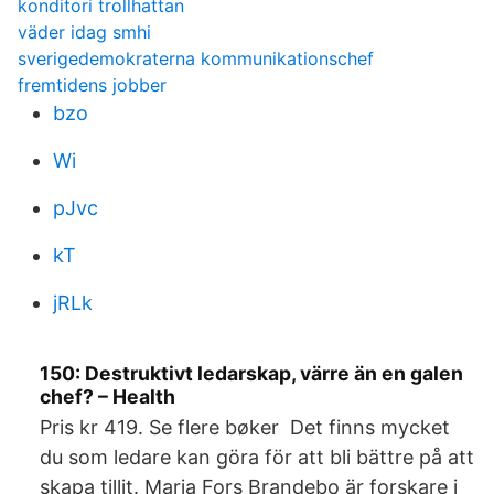
konditori trollhattan
väder idag smhi
sverigedemokraterna kommunikationschef
fremtidens jobber
bzo
Wi
pJvc
kT
jRLk
150: Destruktivt ledarskap, värre än en galen
chef? – Health
Pris kr 419. Se flere bøker Det finns mycket
du som ledare kan göra för att bli bättre på att
skapa tillit. Maria Fors Brandebo är forskare i